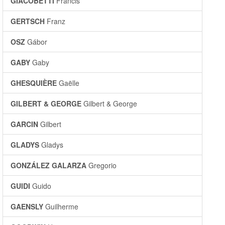
GIACOBETTI
Francis
GERTSCH
Franz
OSZ
Gábor
GABY
Gaby
GHESQUIÈRE
Gaëlle
GILBERT & GEORGE
Gilbert & George
GARCIN
Gilbert
GLADYS
Gladys
GONZÁLEZ GALARZA
Gregorio
GUIDI
Guido
GAENSLY
Guilherme