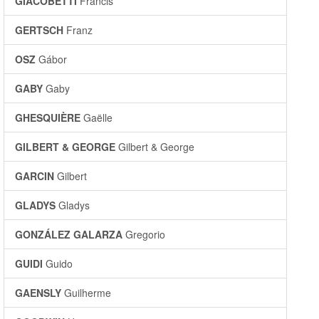
GIACOBETTI
Francis
GERTSCH
Franz
OSZ
Gábor
GABY
Gaby
GHESQUIÈRE
Gaëlle
GILBERT & GEORGE
Gilbert & George
GARCIN
Gilbert
GLADYS
Gladys
GONZÁLEZ GALARZA
Gregorio
GUIDI
Guido
GAENSLY
Guilherme