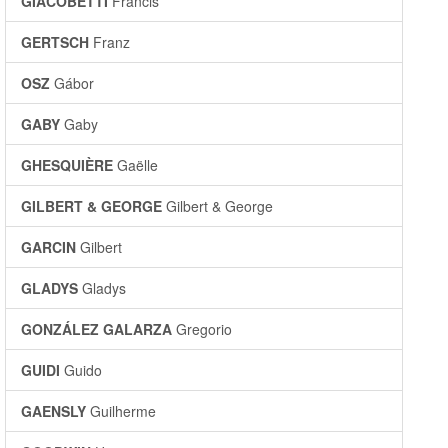
GIACOBETTI
Francis
GERTSCH
Franz
OSZ
Gábor
GABY
Gaby
GHESQUIÈRE
Gaëlle
GILBERT & GEORGE
Gilbert & George
GARCIN
Gilbert
GLADYS
Gladys
GONZÁLEZ GALARZA
Gregorio
GUIDI
Guido
GAENSLY
Guilherme