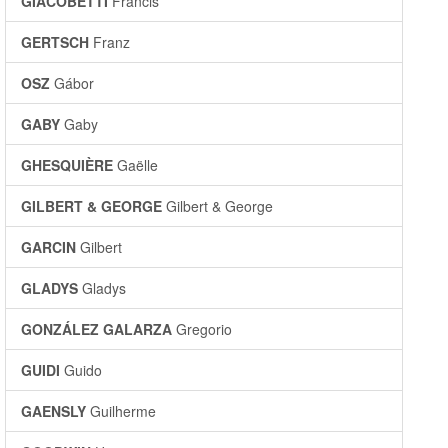
GIACOBETTI
Francis
GERTSCH
Franz
OSZ
Gábor
GABY
Gaby
GHESQUIÈRE
Gaëlle
GILBERT & GEORGE
Gilbert & George
GARCIN
Gilbert
GLADYS
Gladys
GONZÁLEZ GALARZA
Gregorio
GUIDI
Guido
GAENSLY
Guilherme