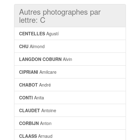
Autres photographes par
lettre: C
CENTELLES
Agustí
CHU
Almond
LANGDON COBURN
Alvin
CIPRIANI
Amilcare
CHABOT
André
CONTI
Anita
CLAUDET
Antoine
CORBIJN
Anton
CLAASS
Arnaud