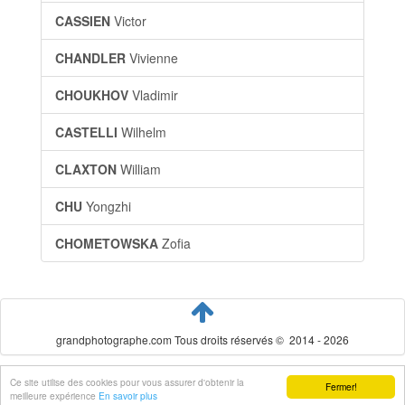
CASSIEN
Victor
CHANDLER
Vivienne
CHOUKHOV
Vladimir
CASTELLI
Wilhelm
CLAXTON
William
CHU
Yongzhi
CHOMETOWSKA
Zofia
grandphotographe.com Tous droits réservés © 2014 - 2026
Ce site utilise des cookies pour vous assurer d'obtenir la
Fermer!
meilleure expérience
En savoir plus