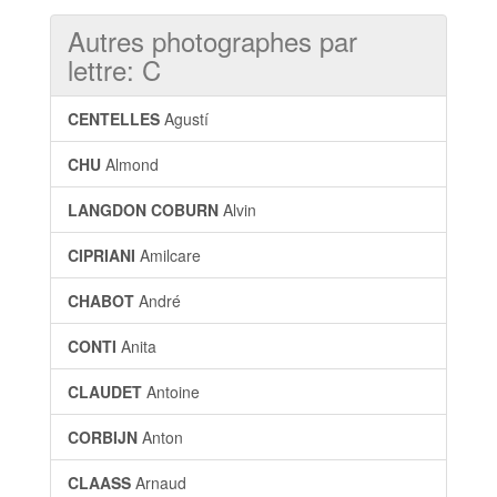
Autres photographes par
lettre: C
CENTELLES
Agustí
CHU
Almond
LANGDON COBURN
Alvin
CIPRIANI
Amilcare
CHABOT
André
CONTI
Anita
CLAUDET
Antoine
CORBIJN
Anton
CLAASS
Arnaud