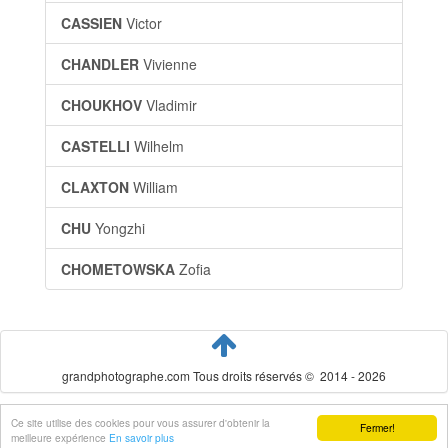
CASSIEN
Victor
CHANDLER
Vivienne
CHOUKHOV
Vladimir
CASTELLI
Wilhelm
CLAXTON
William
CHU
Yongzhi
CHOMETOWSKA
Zofia
grandphotographe.com Tous droits réservés © 2014 - 2026
Ce site utilise des cookies pour vous assurer d'obtenir la
Fermer!
meilleure expérience
En savoir plus