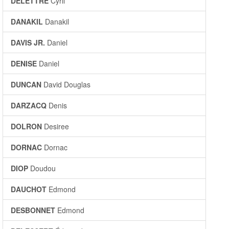
DELETTRE
Cyril
DANAKIL
Danakil
DAVIS JR.
Daniel
DENISE
Daniel
DUNCAN
David Douglas
DARZACQ
Denis
DOLRON
Desiree
DORNAC
Dornac
DIOP
Doudou
DAUCHOT
Edmond
DESBONNET
Edmond