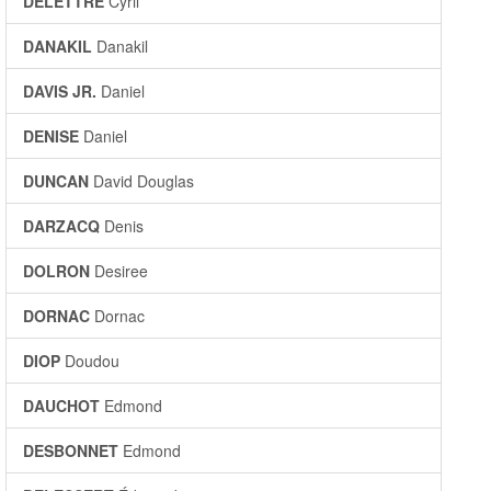
DELETTRE
Cyril
DANAKIL
Danakil
DAVIS JR.
Daniel
DENISE
Daniel
DUNCAN
David Douglas
DARZACQ
Denis
DOLRON
Desiree
DORNAC
Dornac
DIOP
Doudou
DAUCHOT
Edmond
DESBONNET
Edmond