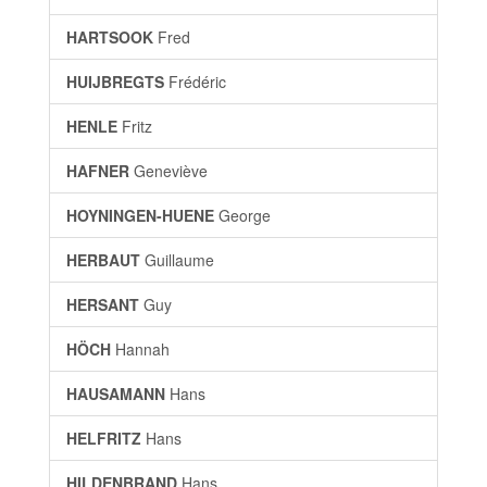
HARTSOOK
Fred
HUIJBREGTS
Frédéric
HENLE
Fritz
HAFNER
Geneviève
HOYNINGEN-HUENE
George
HERBAUT
Guillaume
HERSANT
Guy
HÖCH
Hannah
HAUSAMANN
Hans
HELFRITZ
Hans
HILDENBRAND
Hans