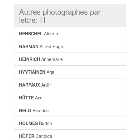
Autres photographes par
lettre: H
HENSCHEL
Alberto
HARMAN
Alfred Hugh
HEINRICH
Annemarie
HYYTIÄINEN
Arja
HARFAUX
Artür
HÜTTE
Axel
HELG
Béatrice
HOLMES
Burton
HÖFER
Candida