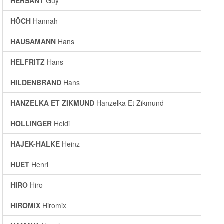
HERSANT
Guy
HÖCH
Hannah
HAUSAMANN
Hans
HELFRITZ
Hans
HILDENBRAND
Hans
HANZELKA ET ZIKMUND
Hanzelka Et Zikmund
HOLLINGER
Heidi
HAJEK-HALKE
Heinz
HUET
Henri
HIRO
Hiro
HIROMIX
Hiromix