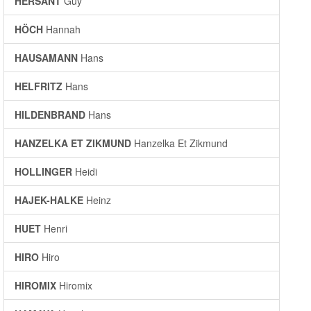
HERSANT
Guy
HÖCH
Hannah
HAUSAMANN
Hans
HELFRITZ
Hans
HILDENBRAND
Hans
HANZELKA ET ZIKMUND
Hanzelka Et Zikmund
HOLLINGER
Heidi
HAJEK-HALKE
Heinz
HUET
Henri
HIRO
Hiro
HIROMIX
Hiromix