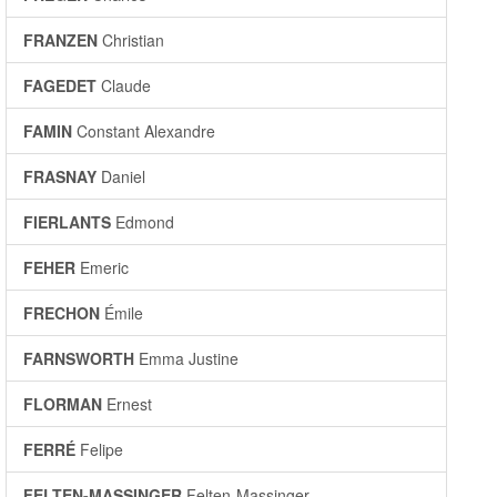
FRANZEN
Christian
FAGEDET
Claude
FAMIN
Constant Alexandre
FRASNAY
Daniel
FIERLANTS
Edmond
FEHER
Emeric
FRECHON
Émile
FARNSWORTH
Emma Justine
FLORMAN
Ernest
FERRÉ
Felipe
FELTEN-MASSINGER
Felten-Massinger