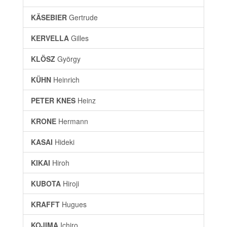
KÄSEBIER
Gertrude
KERVELLA
Gilles
KLÖSZ
György
KÜHN
Heinrich
PETER KNES
Heinz
KRONE
Hermann
KASAI
Hideki
KIKAI
Hiroh
KUBOTA
Hiroji
KRAFFT
Hugues
KOJIMA
Ichiro