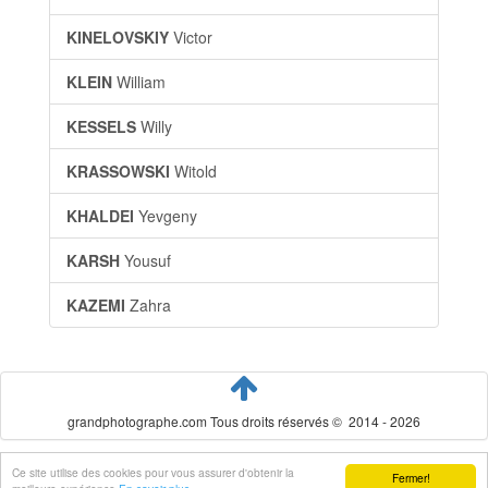
KINELOVSKIY
Victor
KLEIN
William
KESSELS
Willy
KRASSOWSKI
Witold
KHALDEI
Yevgeny
KARSH
Yousuf
KAZEMI
Zahra
grandphotographe.com Tous droits réservés © 2014 - 2026
Ce site utilise des cookies pour vous assurer d'obtenir la
Fermer!