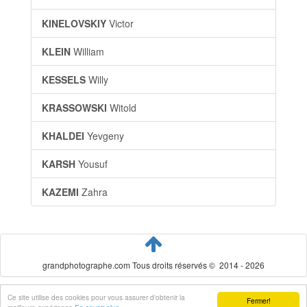
KINELOVSKIY
Victor
KLEIN
William
KESSELS
Willy
KRASSOWSKI
Witold
KHALDEI
Yevgeny
KARSH
Yousuf
KAZEMI
Zahra
grandphotographe.com Tous droits réservés © 2014 - 2026
Ce site utilise des cookies pour vous assurer d'obtenir la
Fermer!