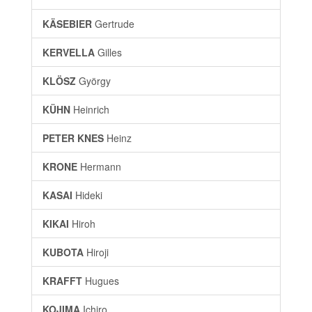
KÄSEBIER
Gertrude
KERVELLA
Gilles
KLÖSZ
György
KÜHN
Heinrich
PETER KNES
Heinz
KRONE
Hermann
KASAI
Hideki
KIKAI
Hiroh
KUBOTA
Hiroji
KRAFFT
Hugues
KOJIMA
Ichiro