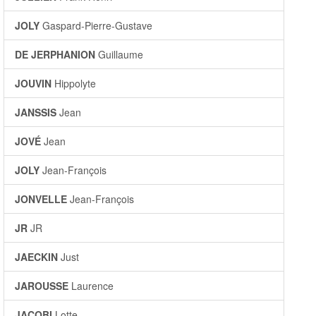
JOLY
Gaspard-Pierre-Gustave
DE JERPHANION
Guillaume
JOUVIN
Hippolyte
JANSSIS
Jean
JOVÉ
Jean
JOLY
Jean-François
JONVELLE
Jean-François
JR
JR
JAECKIN
Just
JAROUSSE
Laurence
JACOBI
Lotte