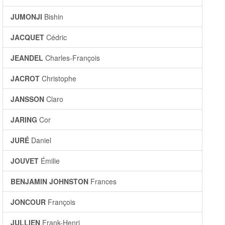
JUMONJI
Bishin
JACQUET
Cédric
JEANDEL
Charles-François
JACROT
Christophe
JANSSON
Claro
JARING
Cor
JURÉ
Daniel
JOUVET
Émilie
BENJAMIN JOHNSTON
Frances
JONCOUR
François
JULLIEN
Frank-Henri