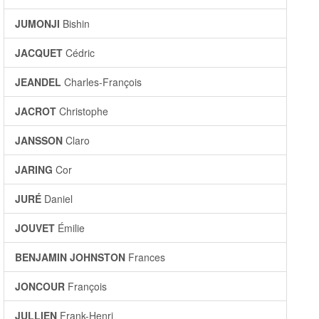
JUMONJI
Bishin
JACQUET
Cédric
JEANDEL
Charles-François
JACROT
Christophe
JANSSON
Claro
JARING
Cor
JURÉ
Daniel
JOUVET
Émilie
BENJAMIN JOHNSTON
Frances
JONCOUR
François
JULLIEN
Frank-Henri