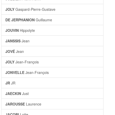
JOLY
Gaspard-Pierre-Gustave
DE JERPHANION
Guillaume
JOUVIN
Hippolyte
JANSSIS
Jean
JOVÉ
Jean
JOLY
Jean-François
JONVELLE
Jean-François
JR
JR
JAECKIN
Just
JAROUSSE
Laurence
JACOBI
Lotte