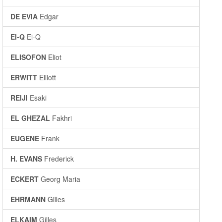
DE EVIA
Edgar
EI-Q
Ei-Q
ELISOFON
Eliot
ERWITT
Elliott
REIJI
Esaki
EL GHEZAL
Fakhri
EUGENE
Frank
H. EVANS
Frederick
ECKERT
Georg Maria
EHRMANN
Gilles
ELKAIM
Gilles